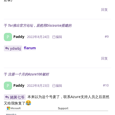
回复
于
Tor推出官方论坛，居然用Discourse搭建的
Paddy
P
#
9
2022年8月24日
已编辑
flarum
ydwbj
回复
于
注册一个月的Azure100被封
Paddy
P
#
10
2022年8月23日
已编辑
本来以为这个号废了，联系Azure支持人员之后居然
姥舅七爷
又给我恢复了