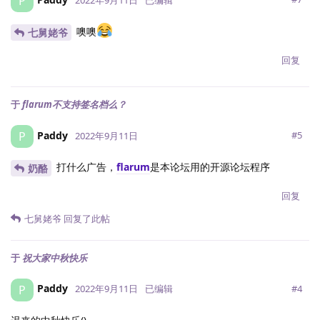
P
噢噢
七舅姥爷
回复
于
flarum不支持签名档么？
Paddy
P
#
5
2022年9月11日
打什么广告，
flarum
是本论坛用的开源论坛程序
奶酪
回复
七舅姥爷
回复了此帖
于
祝大家中秋快乐
Paddy
P
#
4
2022年9月11日
已编辑