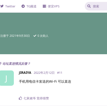
Twitter
TG频道
便宜VPS
注册于
2021年9月30日
0
次助人
于
论坛直连情况反馈？
JIRAIYA
2022年2月12日
#
11
J
手机用电信卡发送的Wi-Fi 可以直连
七舅姥爷
觉得很赞