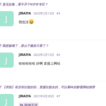
于
意见征集，要不开个NSFW专区？
JIRAIYA
2022年2月12日
#
3
J
我也没
于
既然被墙了，那么干脆发片算了？
JIRAIYA
2022年2月12日
#
2
J
哈哈哈哈哈 好啊 直接上网站
于
【求助】有没有比较好的，资源比较全的，可以看4k的影视网站推荐
JIRAIYA
2021年9月30日
#
7
J
陆游五弦