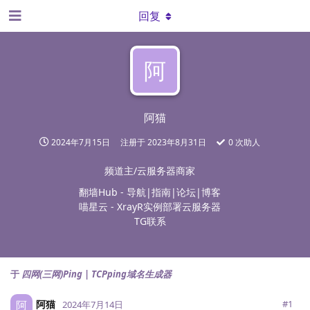
回复
阿
阿猫
2024年7月15日
注册于
2023年8月31日
0
次助人
频道主/云服务器商家
翻墙Hub
- 导航|指南|论坛|博客
喵星云
- XrayR实例部署云服务器
TG联系
于
四网(三网)Ping | TCPping域名生成器
阿猫
阿
#
1
2024年7月14日