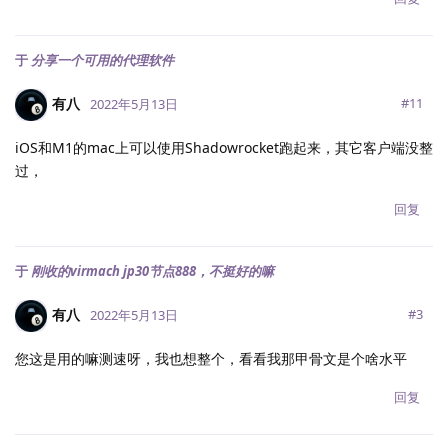
于
分享一个可用的代理软件
有八
#
11
2022年5月13日
iOS和M1的mac上可以使用Shadowrocket跑起来，其它客户端没整
过，
回复
于
刚收的virmach jp30节点888，不挺好的嘛
有八
#
3
2022年5月13日
您这是用的嘛测速呀，我也想整个，看看我那甲骨文是个啥水平
回复