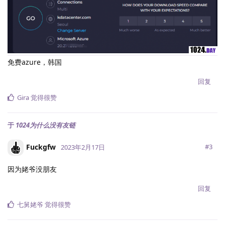
免费azure，韩国
回复
Gira
觉得很赞
于
1024为什么没有友链
Fuckgfw
#
3
2023年2月17日
因为姥爷没朋友
回复
七舅姥爷
觉得很赞