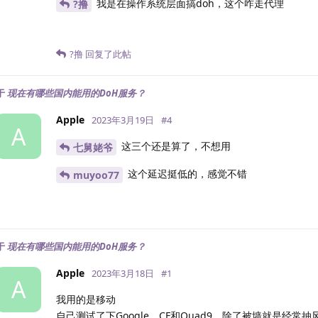
我是在操作系统层面搞doh，这个咋走代理
?撸
?撸
回复了此帖
于
现在有哪些国内能用的DoH服务？
Apple
2023年3月19日
#
4
A
这三个还是算了，不想用
七舅姥爷
这个延迟挺低的，感觉不错
muyoo77
于
现在有哪些国内能用的DoH服务？
Apple
2023年3月18日
#
1
A
我用的是移动
自己测试了下Google、CF和Quad9，除了被墙就是经常抽