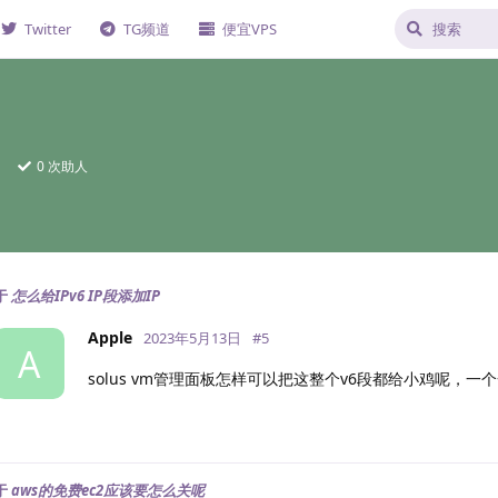
Twitter
TG频道
便宜VPS
日
0
次助人
于
怎么给IPv6 IP段添加IP
Apple
2023年5月13日
#
5
A
solus vm管理面板怎样可以把这整个v6段都给小鸡呢，一
于
aws的免费ec2应该要怎么关呢