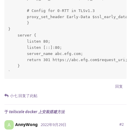
        # Config for 0-RTT in TLSv1.3

        proxy_set_header Early-Data $ssl_early_data;

        }

}

    server {

        listen 80;

        listen [::]:80;

        server_name abc.efg.com;

        return 301 https://abc.efg.com$request_uri;

    }

`
回复
小七
回复了此帖
于
tailscale docker 上安装搭建方法
AnnyWong
A
#
2
2022年9月29日