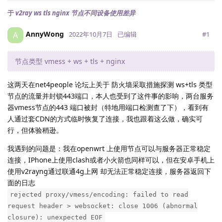
于
v2ray ws tls nginx 节点不同设备使用差异
AnnyWong
A
#
1
2022年10月7日
已编辑
节点类型 vmess + ws + tls + nginx
这两天在net4people 论坛上关于 防火墙采取措施探测 ws+tls 类型
节点的流量并封锁443端口，本人也受到了这件事的影响，两台服务
器vmess节点的443 端口被封（特地用端口检测查了下），看到有
人通过套CDN的方式临时恢复了连接，我也跟着这么做，确实可
行，但体验稍逊。
我遇到的问题是：我在openwrt 上使用节点可以与服务器正常稳定
连接，IPhone上使用clash或者小火箭也同样可以，但在安卓手机上
使用v2rayng通过联通4g上网 却无法正常稳定连接，服务器返回下
面的日志
rejected proxy/vmess/encoding: failed to read
request header > websocket: close 1006 (abnormal
closure): unexpected EOF