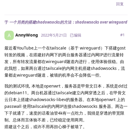
回复
于
一个另类的搭建shadowsocks的方法：shadowsocks over wireguard
AnnyWong
A
#
1
2022年5月21日
已编辑
最近看YouTube上一个在tailscale（基于 wireguard）下搭建gost
转发的视频，在搭建好内网下的两台服务器通过内网IP进行流量转
发，所有转发流量都在wireguard隧道内进行，使用体验很稳。由
此我想，如果两台通过tailscale的内网主机搭建shadowsocks，流
量都走wireguard隧道，被墙的机率会不会降低一些。
我的测试环境, 本地是openwrt，服务器是甲骨文日本，系统是dd过
的debian11。两台机器通过tailscale建立内网穿透之后，在甲骨文
云日本上搭建shadowsocks-libev的服务器。在本地openwrt 上的
passwall 使用tailscale的内网IP连接shadowsocks 服务器。两边一
下子就通了，速度的话看油管4k有一点吃力，我猜是穿透的带宽限
制。总体而言体验不差，已经稳定使用两周。
搭建这个之后，或许不用再担心梯子被墙了。