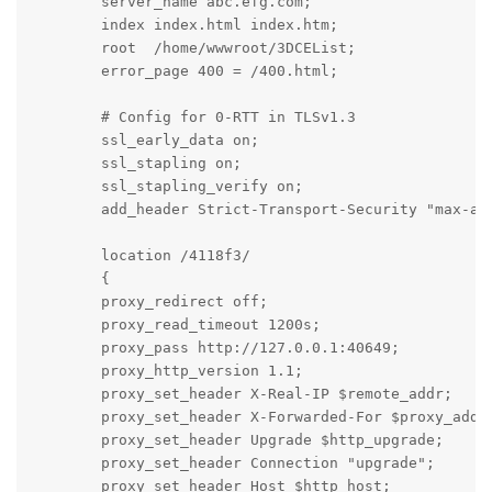
        server_name abc.efg.com;

        index index.html index.htm;

        root  /home/wwwroot/3DCEList;

        error_page 400 = /400.html;

        # Config for 0-RTT in TLSv1.3

        ssl_early_data on;

        ssl_stapling on;

        ssl_stapling_verify on;

        add_header Strict-Transport-Security "max-age
        location /4118f3/

        {

        proxy_redirect off;

        proxy_read_timeout 1200s;

        proxy_pass http://127.0.0.1:40649;

        proxy_http_version 1.1;

        proxy_set_header X-Real-IP $remote_addr;

        proxy_set_header X-Forwarded-For $proxy_add_x
        proxy_set_header Upgrade $http_upgrade;

        proxy_set_header Connection "upgrade";

        proxy_set_header Host $http_host;
