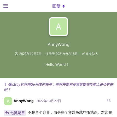
回复
A
AnnyWong
2023年10月7日
注册于
2021年9月18日
0
次助人
Hello World !
于
像v2ray这种用Go开发的程序，单程序跑和多容器跑在性能上是否有差
别？
AnnyWong
A
#
3
2022年10月27日
不是单个容器，而是多个容器负载均衡地跑。对比在
七舅姥爷