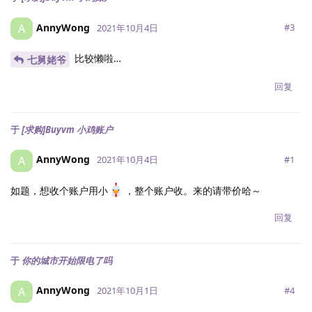
AnnyWong
A
#
3
2021年10月4日
比较懒啦…
七舅姥爷
回复
于
[求购]Buyvm 小鸡账户
AnnyWong
A
#
1
2021年10月4日
如题，想收个账户用小
，整个账户收。来的请带价哈～
回复
于
你的城市开始限电了吗
AnnyWong
A
#
4
2021年10月1日