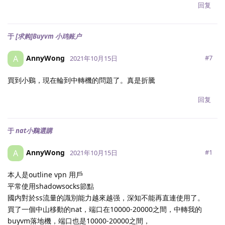
回复
于
[求购]Buyvm 小鸡账户
AnnyWong
A
#
7
2021年10月15日
買到小鷄，現在輪到中轉機的問題了。真是折騰
回复
于
nat小鷄選購
AnnyWong
A
#
1
2021年10月15日
本人是outline vpn 用戶
平常使用shadowsocks節點
國内對於ss流量的識別能力越來越强，深知不能再直連使用了。
買了一個中山移動的nat，端口在10000-20000之間，中轉我的
buyvm落地機，端口也是10000-20000之間，