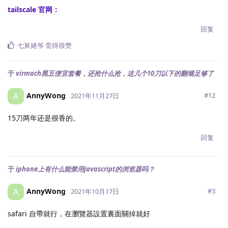
tailscale 官网：
回复
七舅姥爷
觉得很赞
于
virmach黑五便宜套餐，还抢什么抢，这几个10刀以下的翻墙足够了
AnnyWong
A
#
12
2021年11月27日
15刀两年还是很香的。
回复
于
iphone上有什么能禁用javascript的浏览器吗？
AnnyWong
A
#
3
2021年10月17日
safari 自帶就行，在瀏覽器設置裏面關掉就好