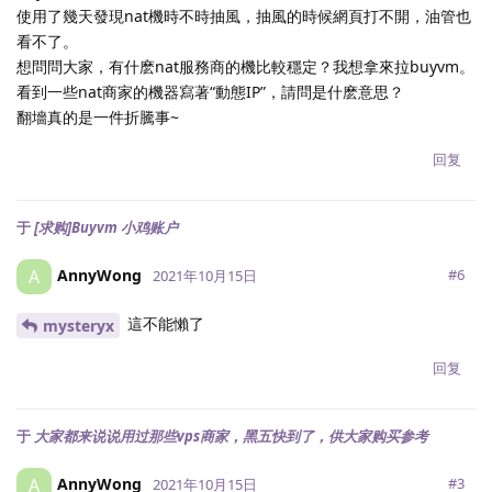
使用了幾天發現nat機時不時抽風，抽風的時候網頁打不開，油管也
看不了。
想問問大家，有什麽nat服務商的機比較穩定？我想拿來拉buyvm。
看到一些nat商家的機器寫著“動態IP”，請問是什麽意思？
翻墻真的是一件折騰事~
回复
于
[求购]Buyvm 小鸡账户
AnnyWong
A
#
6
2021年10月15日
這不能懶了
mysteryx
回复
于
大家都来说说用过那些vps商家，黑五快到了，供大家购买参考
AnnyWong
A
#
3
2021年10月15日