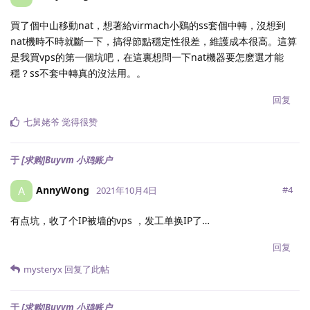
買了個中山移動nat，想著給virmach小鷄的ss套個中轉，沒想到
nat機時不時就斷一下，搞得節點穩定性很差，維護成本很高。這算
是我買vps的第一個坑吧，在這裏想問一下nat機器要怎麽選才能
穩？ss不套中轉真的沒法用。。
回复
七舅姥爷
觉得很赞
于
[求购]Buyvm 小鸡账户
AnnyWong
A
#
4
2021年10月4日
有点坑，收了个IP被墙的vps ，发工单换IP了…
回复
mysteryx
回复了此帖
于
[求购]Buyvm 小鸡账户