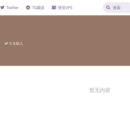
Twitter
TG频道
便宜VPS
日
0
次助人
暂无内容