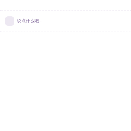
说点什么吧...
Terms & Privacy
|
Contact Us