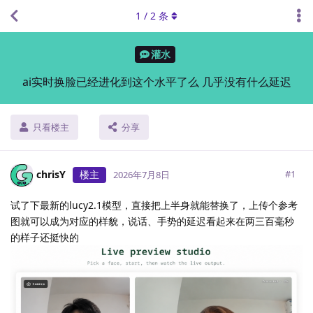
1
/
2
条
灌水
ai实时换脸已经进化到这个水平了么 几乎没有什么延迟
只看楼主
分享
chrisY
楼主
#
1
2026年7月8日
试了下最新的lucy2.1模型，直接把上半身就能替换了，上传个参考
图就可以成为对应的样貌，说话、手势的延迟看起来在两三百毫秒
的样子还挺快的