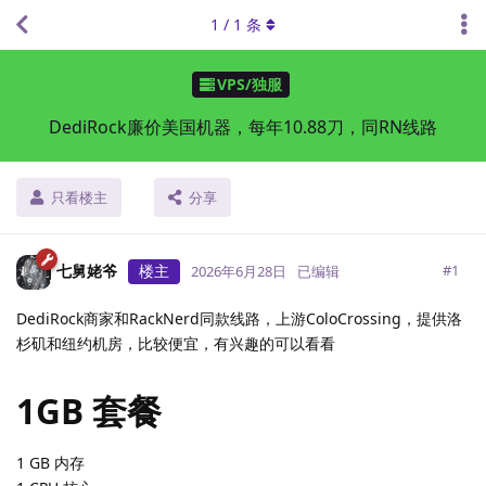
1
/
1
条
VPS/独服
DediRock廉价美国机器，每年10.88刀，同RN线路
只看楼主
分享
七舅姥爷
楼主
#
1
2026年6月28日
已编辑
DediRock商家和RackNerd同款线路，上游ColoCrossing，提供洛
杉矶和纽约机房，比较便宜，有兴趣的可以看看
1GB 套餐
1 GB 内存