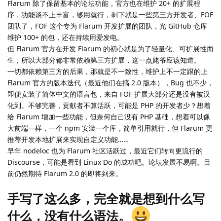
Flarum 除了保留基本的论坛功能，官方也在维护 20+ 的扩展程
序，功能谈不上丰富，够用就行，剩下就是一些第三方开发者、FOF
团队了，FOF 这个专为 Flarum 开发扩展的团队，光 GitHub 仓库
维护 100+ 的包，还在持续用爱发电。
但 Flarum 官方在开发 Flarum 的初心就是为了轻量化、可扩展性而
生，所以大部分都非常依赖第三方扩展，这一点姥爷应该知道。
一切都依赖第三方的后果，那就是不一致性，维护上不一定跟的上
Flarum 官方的版本迭代（最近他们在搞 2.0 版本），Bug 也不少，
即便安装了简体中文的语言包，来自 FOF 扩展大部分还是没有被汉
化到。不够完善，贡献者不算活跃，可能是 PHP 的开发者少？想着
给 Flarum 增加一些功能，但奈何自己没有 PHP 基础，想着可以像
大前端一样，一个 npm 安装一个库，简单引用就行，但 Flarum 更
推荐开发本地扩展来实现自定义功能……
早年 nodeloc 也为 Flarum 社区活跃过，最近它们转向更流行的
Discourse，可能是看到 Linux Do 的成功吧。论坛发展不易啊。目
前仍然期待 Flarum 2.0 的即将到来。
手写了这么多，完全就是想到什么写
什么，没有什么语法。