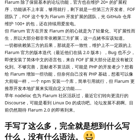
Flarum 除了保留基本的论坛功能，官方也在维护 20+ 的扩展程
序，功能谈不上丰富，够用就行，剩下就是一些第三方开发者、FOF
团队了，FOF 这个专为 Flarum 开发扩展的团队，光 GitHub 仓库
维护 100+ 的包，还在持续用爱发电。
但 Flarum 官方在开发 Flarum 的初心就是为了轻量化、可扩展性而
生，所以大部分都非常依赖第三方扩展，这一点姥爷应该知道。
一切都依赖第三方的后果，那就是不一致性，维护上不一定跟的上
Flarum 官方的版本迭代（最近他们在搞 2.0 版本），Bug 也不少，
即便安装了简体中文的语言包，来自 FOF 扩展大部分还是没有被汉
化到。不够完善，贡献者不算活跃，可能是 PHP 的开发者少？想着
给 Flarum 增加一些功能，但奈何自己没有 PHP 基础，想着可以像
大前端一样，一个 npm 安装一个库，简单引用就行，但 Flarum 更
推荐开发本地扩展来实现自定义功能……
早年 nodeloc 也为 Flarum 社区活跃过，最近它们转向更流行的
Discourse，可能是看到 Linux Do 的成功吧。论坛发展不易啊。目
前仍然期待 Flarum 2.0 的即将到来。
手写了这么多，完全就是想到什么写
什么，没有什么语法。