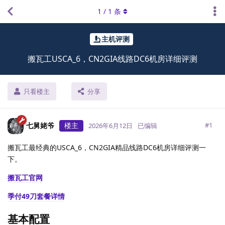
1
/
1
条
主机评测
搬瓦工USCA_6，CN2GIA线路DC6机房详细评测
只看楼主
分享
七舅姥爷
楼主
#
1
2026年6月12日
已编辑
搬瓦工最经典的USCA_6，CN2GIA精品线路DC6机房详细评测一
下。
搬瓦工官网
季付49刀套餐详情
基本配置