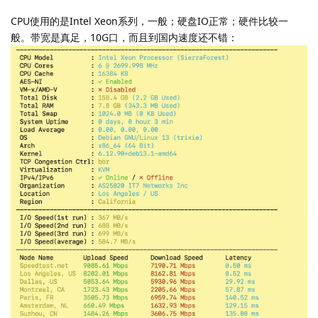
CPU使用的是Intel Xeon系列，一般；硬盘IO正常；硬件比较一
般。带宽是真足，10G口，而且到国内速度还不错：