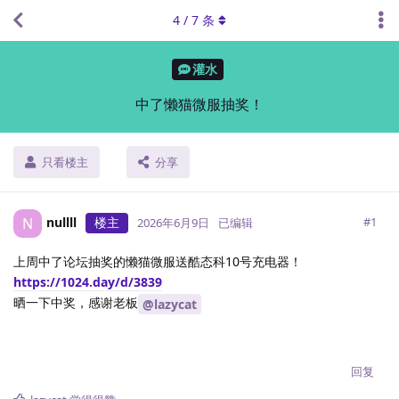
4
/
7
条
灌水
中了懒猫微服抽奖！
只看楼主
分享
nullll
楼主
N
#
1
2026年6月9日
已编辑
上周中了论坛抽奖的懒猫微服送酷态科10号充电器！
https://1024.day/d/3839
晒一下中奖，感谢老板
@lazycat
回复