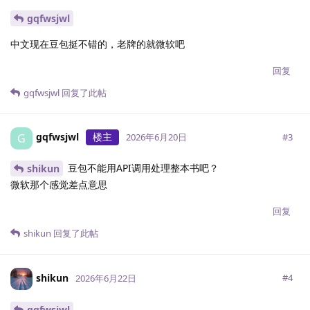
gqfwsjwl
中文现在豆包挺不错的，老牌的就微软吧
回复
gqfwsjwl
回复了此帖
gqfwsjwl
楼主
G
#
3
2026年6月20日
豆包不能用API调用处理整本书吧？
shikun
微软那个感觉差点意思
回复
shikun
回复了此帖
shikun
#
4
2026年6月22日
gqfwsjwl