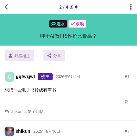
2
/
4
条
灌水
求助
哪个AI做TTS性价比最高？
只看楼主
分享
gqfwsjwl
楼主
G
#
1
2026年6月4日
想把一些电子书转成有声书
回复
shikun
回复了此帖
shikun
#
2
2026年6月16日