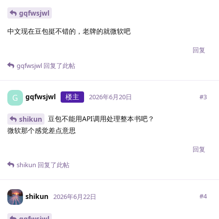
gqfwsjwl
中文现在豆包挺不错的，老牌的就微软吧
回复
gqfwsjwl
回复了此帖
gqfwsjwl
楼主
G
#
3
2026年6月20日
豆包不能用API调用处理整本书吧？
shikun
微软那个感觉差点意思
回复
shikun
回复了此帖
shikun
#
4
2026年6月22日
gqfwsjwl