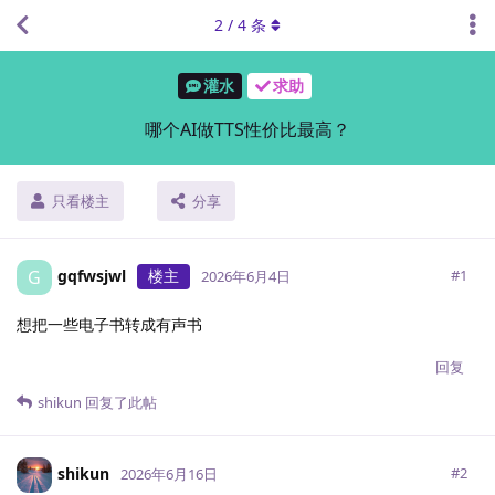
2
/
4
条
灌水
求助
哪个AI做TTS性价比最高？
只看楼主
分享
gqfwsjwl
楼主
G
#
1
2026年6月4日
想把一些电子书转成有声书
回复
shikun
回复了此帖
shikun
#
2
2026年6月16日