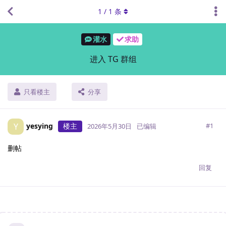
1
/
1
条
灌水
求助
进入 TG 群组
只看楼主
分享
yesying
楼主
Y
#
1
2026年5月30日
已编辑
删帖
回复