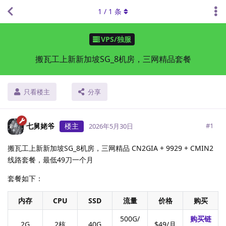
1
/
1
条
VPS/独服
搬瓦工上新新加坡SG_8机房，三网精品套餐
只看楼主
分享
七舅姥爷
楼主
#
1
2026年5月30日
搬瓦工上新新加坡SG_8机房，三网精品 CN2GIA + 9929 + CMIN2
线路套餐，最低49刀一个月
套餐如下：
内存
CPU
SSD
流量
价格
购买
500G/
购买链
2G
2核
40G
$49/月