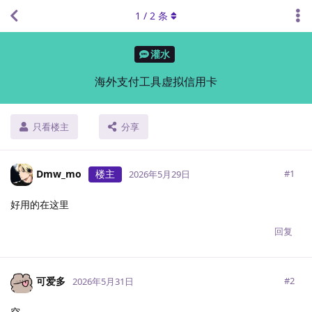
1
/
2
条
灌水
海外支付工具虚拟信用卡
只看楼主
分享
Dmw_mo
楼主
#
1
2026年5月29日
好用的在这里
回复
可爱多
#
2
2026年5月31日
空