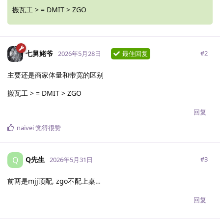
搬瓦工 > = DMIT > ZGO
七舅姥爷
#
2
2026年5月28日
最佳回复
主要还是商家体量和带宽的区别
搬瓦工 > = DMIT > ZGO
回复
naivei
觉得很赞
Q先生
Q
#
3
2026年5月31日
前两是mjj顶配, zgo不配上桌…
回复