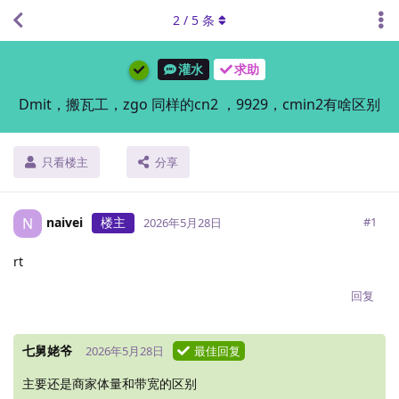
2
/
5
条
灌水
求助
Dmit，搬瓦工，zgo 同样的cn2 ，9929，cmin2有啥区别
只看楼主
分享
naivei
楼主
N
#
1
2026年5月28日
rt
回复
七舅姥爷
2026年5月28日
最佳回复
主要还是商家体量和带宽的区别