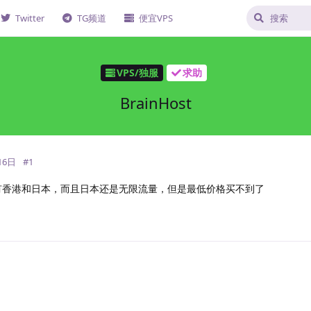
Twitter
TG频道
便宜VPS
VPS/独服
求助
BrainHost
16日
#
1
看有香港和日本，而且日本还是无限流量，但是最低价格买不到了
回