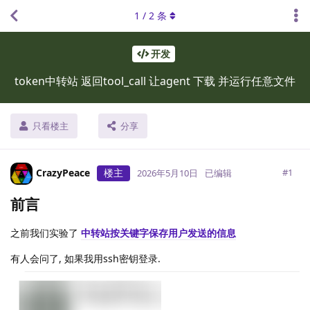
1
/
2
条
开发
token中转站 返回tool_call 让agent 下载 并运行任意文件
只看楼主
分享
CrazyPeace
楼主
#
1
2026年5月10日
已编辑
前言
之前我们实验了
中转站按关键字保存用户发送的信息
有人会问了, 如果我用ssh密钥登录.