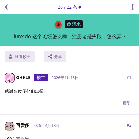
20
/
22
条
灌水
liunx do 这个论坛怎么样，注册老是失败，怎么弄？
只看楼主
分享
GHKLE
楼主
#
1
2026年4月15日
感谢各位佬佬们出招
回复
可爱多
#
2
2026年4月18日
1024 需要你