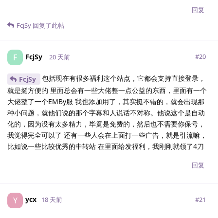
回复
FcjSy
回复了此帖
FcjSy
F
#
20
20 天前
包括现在有很多福利这个站点，它都会支持直接登录，
FcjSy
就是挺方便的 里面总会有一些大佬整一点公益的东西，里面有一个
大佬整了一个EMBy服 我也添加用了，其实挺不错的，就会出现那
种小问题，就他们说的那个字幕和人说话不对称。他说这个是自动
化的，因为没有太多精力，毕竟是免费的，然后也不需要你保号，
我觉得完全可以了 还有一些人会在上面打一些广告，就是引流嘛，
比如说一些比较优秀的中转站 在里面给发福利，我刚刚就领了4刀
回复
ycx
Y
#
21
18 天前