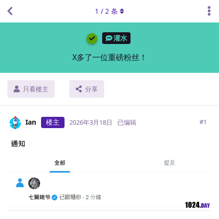
1
/
2
条
灌水
X多了一位重磅粉丝！
只看楼主
分享
Ian
楼主
#
1
2026年3月18日
已编辑