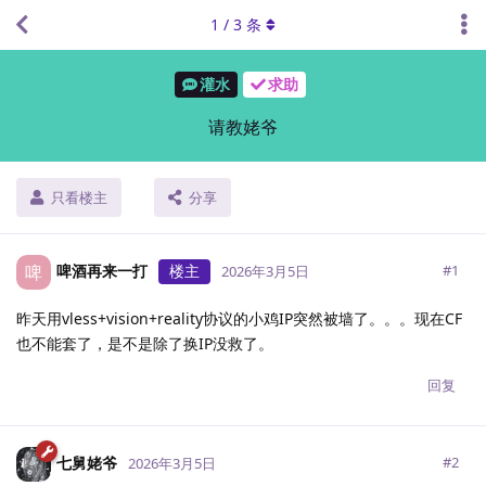
1
/
3
条
灌水
求助
请教姥爷
只看楼主
分享
啤酒再来一打
楼主
啤
#
1
2026年3月5日
昨天用vless+vision+reality协议的小鸡IP突然被墙了。。。现在CF
也不能套了，是不是除了换IP没救了。
回复
七舅姥爷
#
2
2026年3月5日