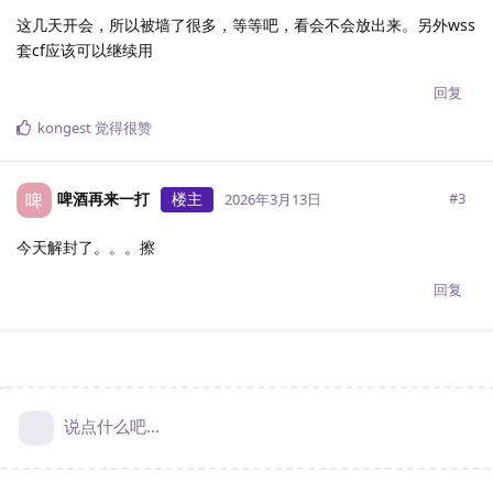
这几天开会，所以被墙了很多，等等吧，看会不会放出来。另外wss
套cf应该可以继续用
回复
kongest
觉得很赞
啤酒再来一打
楼主
啤
#
3
2026年3月13日
今天解封了。。。擦
回复
说点什么吧...