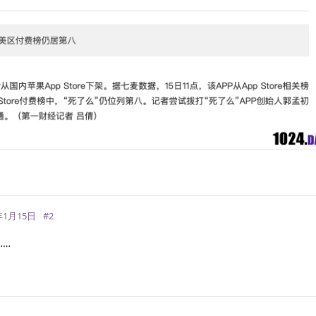
回
年1月15日
#
2
……
回