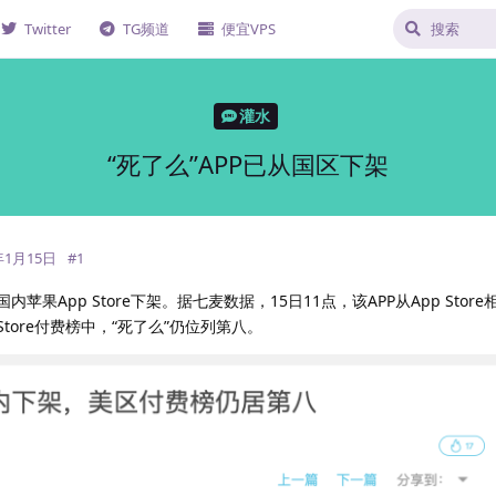
Twitter
TG频道
便宜VPS
灌水
“死了么”APP已从国区下架
年1月15日
#
1
国内苹果App Store下架。据七麦数据，15日11点，该APP从App Store
Store付费榜中，“死了么”仍位列第八。