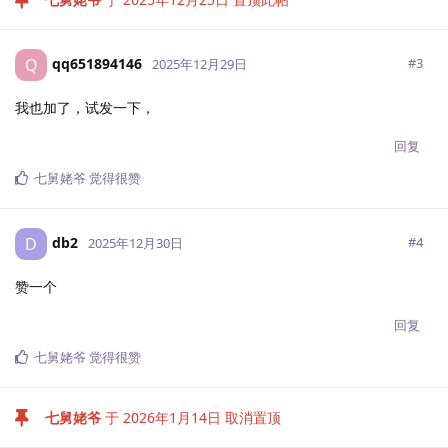
qq651894146
Q
#
3
2025年12月29日
我也加了，试发一下，
回复
七舅姥爷
觉得很赞
db2
D
#
4
2025年12月30日
赞一个
回复
七舅姥爷
觉得很赞
七舅姥爷
于
2026年1月14日
取消置顶