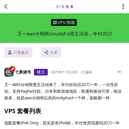
3
/
6
条
VPS/独服
又一aws分销商cloudafra黑五活动，年付20刀
只看楼主
分享
七舅姥爷
楼主
#
1
2025年11月26日
已编辑
又一AWS分销商黑五活动来了，年付折扣后20刀一年，一次性折
扣。支持PayPal付款。日本和新加坡地区，联通和移动可用，电信
较差，就是aws分销和以前的mikyhost一个样，面板都一样
VPS 套餐列表
低配套餐IPv6 Only，其实是有IPv4的，年付使用优惠码20刀一年