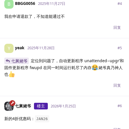
BBGG0056
B
#
4
2025年11月27日
我在申请退款了，不知道能通过不
回复
yeak
Y
#
5
2025年11月28日
定位到问题了，自动更新程序 unattended−upgr‘和
七舅姥爷
固件更新程序 fwupd 在同一时间运行耗尽了内存
姥爷真乃神人
也
回复
七舅姥爷
楼主
#
6
2026年1月25日
新的4折优惠码：
JAN26