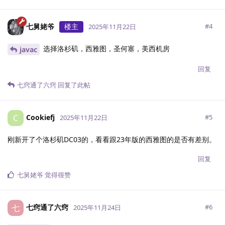
七舅姥爷
楼主
#
4
2025年11月22日
选择洛杉矶，西雅图，圣何塞，美西机房
javac
回复
七窍通了六窍
回复了此帖
Cookiefj
C
#
5
2025年11月22日
刚新开了个洛杉矶DC03的，看看跟23年版的西雅图的是否有差别。
回复
七舅姥爷
觉得很赞
七窍通了六窍
七
#
6
2025年11月24日