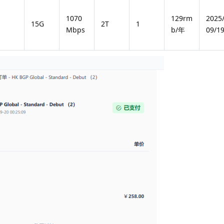
1070
129rm
2025
15G
2T
1
Mbps
b/年
09/1