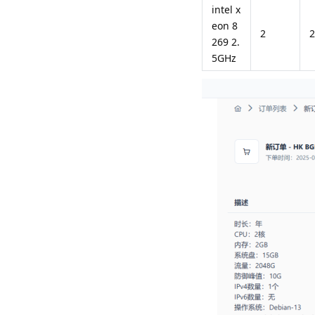
intel x
eon 8
2
2
269 2.
5GHz