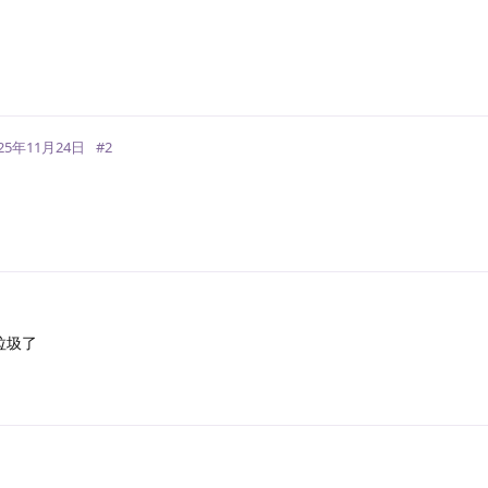
回
025年11月24日
#
2
回
太垃圾了
回