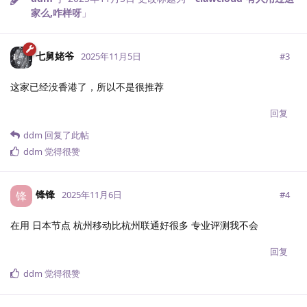
家么,咋样呀
」
七舅姥爷
#
3
2025年11月5日
这家已经没香港了，所以不是很推荐
回复
ddm
回复了此帖
ddm
觉得很赞
锋锋
锋
#
4
2025年11月6日
在用 日本节点 杭州移动比杭州联通好很多 专业评测我不会
回复
ddm
觉得很赞