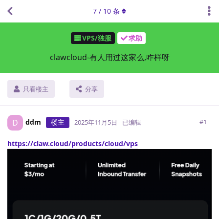
7
/
10
条
VPS/独服
求助
clawcloud-有人用过这家么,咋样呀
只看楼主
分享
ddm
楼主
D
#
1
2025年11月5日
已编辑
https://claw.cloud/products/cloud/vps