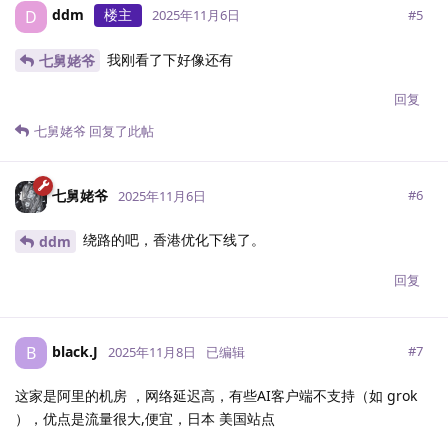
ddm
楼主
D
#
5
2025年11月6日
我刚看了下好像还有
七舅姥爷
回复
七舅姥爷
回复了此帖
七舅姥爷
#
6
2025年11月6日
绕路的吧，香港优化下线了。
ddm
回复
black.J
B
#
7
2025年11月8日
已编辑
这家是阿里的机房 ，网络延迟高，有些AI客户端不支持（如 grok
），优点是流量很大,便宜，日本 美国站点