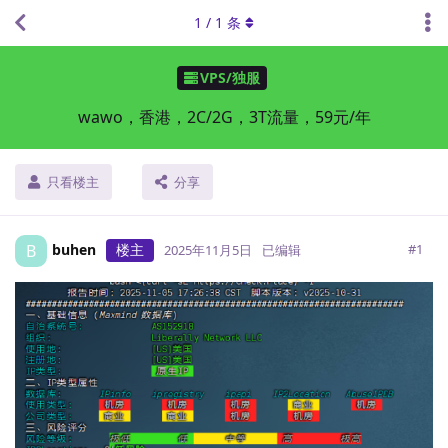
1
/
1
条
VPS/独服
wawo，香港，2C/2G，3T流量，59元/年
只看楼主
分享
buhen
楼主
B
#
1
2025年11月5日
已编辑