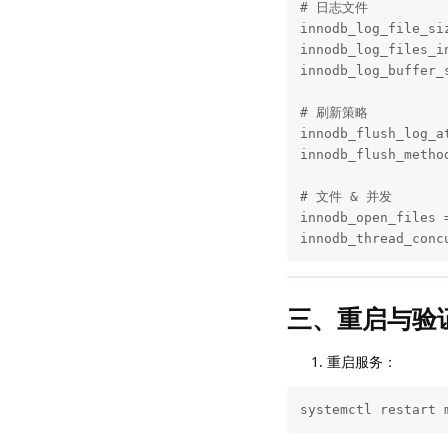
# 日志文件

innodb_log_file_s
innodb_log_files
innodb_log_buffer
# 刷新策略

innodb_flush_log
innodb_flush_meth
# 文件 & 并发

innodb_open_files
innodb_thread_co
三、重启与验
重启服务：
systemctl restart 