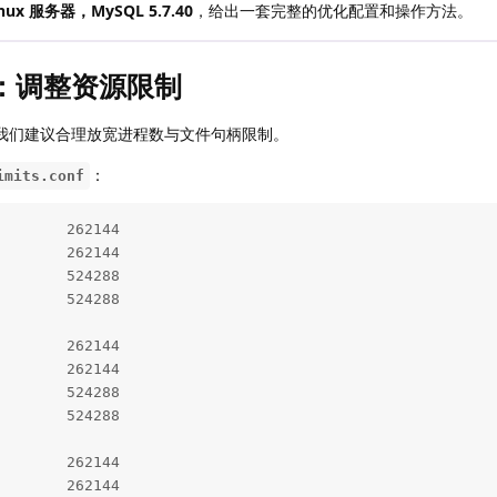
nux 服务器，MySQL 5.7.40
，给出一套完整的优化配置和操作方法。
：调整资源限制
上，我们建议合理放宽进程数与文件句柄限制。
：
imits.conf
       262144

       262144

       524288

       524288

       262144

       262144

       524288

       524288

       262144

       262144
