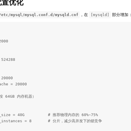
配置优化
，在
部分增加
/etc/mysql/mysql.conf.d/mysqld.cnf
[mysqld]
000

524288

20000

che = 20000

按 64GB 内存机器）

l_size = 40G          # 推荐物理内存的 60%~75%

ol_instances = 8       # 分片，减少高并发下的锁竞争
