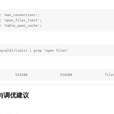
：
 'max_connections';

 'open_files_limit';

E 'table_open_cache';
mysqld)/limits | grep "open files"
        524288                524288                file
与调优建议