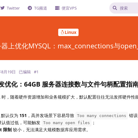
Twitter
TG频道
便宜VPS
Linux
器上优化MYSQL：max_connections与open_fil
年8月19日
已编辑
#
1
 高并发优化：64GB 服务器连接数与文件句柄配置指
QL 时，随着硬件资源增加和业务规模扩大，默认配置往往无法发挥硬件性
默认仅为
151
，高并发场景下容易导致
错误
Too many connections
默认值过低，可能触发
；
Too many open files
it 限制
较小，无法满足大规模数据库应用需求。