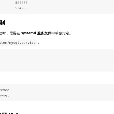
       524288

        524288
限制
 下启动时，需要在
systemd 服务文件
中单独指定。
：
stem/mysql.service
exec

mysql