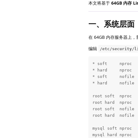
本文将基于
64GB 内存 Li
一、系统层面
在 64GB 内存服务器
编辑
/etc/security/l
* soft     nproc   
* hard     nproc   
* soft     nofile  
* hard     nofile  
root soft  nproc   
root hard  nproc   
root soft  nofile  
root hard  nofile  
mysql soft nproc   
mysql hard nproc   