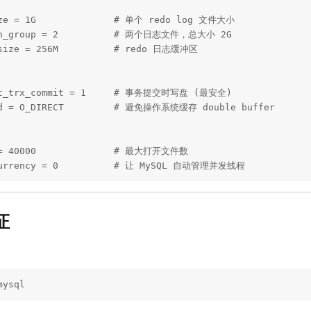
ize = 1G              # 单个 redo log 文件大小

_in_group = 2          # 两个日志文件，总大小 2G

_size = 256M          # redo 日志缓冲区

_at_trx_commit = 1     # 事务提交时写盘 (最安全)

od = O_DIRECT         # 避免操作系统缓存 double buffer

 = 40000              # 最大打开文件数

ncurrency = 0          # 让 MySQL 自动管理并发线程
证
mysql