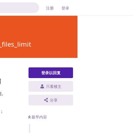
注册
登录
es_limit
登录以回复
南
只看楼主
能。
分享
；
最早内容