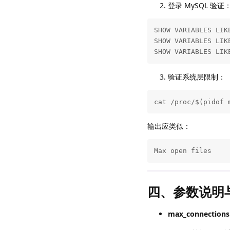
登录 MySQL 验证
SHOW VARIABLES LIKE
SHOW VARIABLES LIKE
SHOW VARIABLES LIK
验证系统层限制：
cat /proc/$(pidof 
输出应类似：
Max open files    
四、参数说明
max_connections