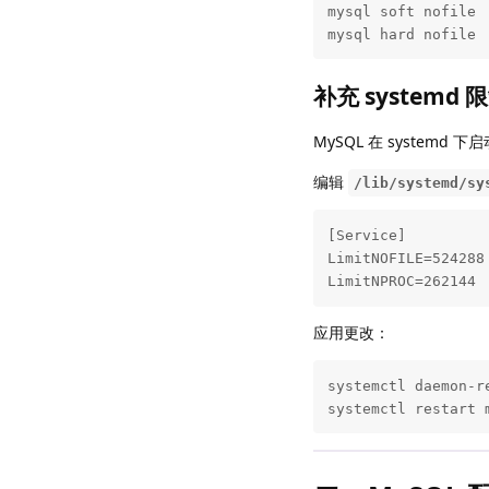
mysql soft nofile  
mysql hard nofile 
补充 systemd 
MySQL 在 systemd
编辑
/lib/systemd/sy
[Service]

LimitNOFILE=524288

LimitNPROC=262144
应用更改：
systemctl daemon-re
systemctl restart 