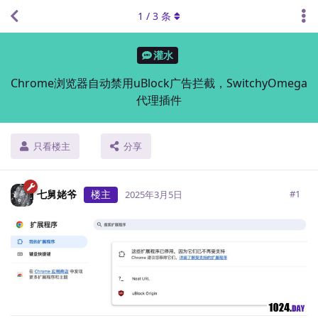
1
/
3
条
灌水
Chrome浏览器自动禁用uBlock广告拦截，SwitchyOmega
代理插件
只看楼主
分享
七舅姥爷
楼主
#
1
2025年3月5日