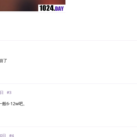
回
崩了
回
9日
#
3
般6-12w吧。
回
10日
#
4