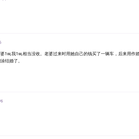
回
5
老婆1w,我1w,相当没收。老婆过来时用她自己的钱买了一辆车，后来用作
糊涂结婚了。
回
#
6
回