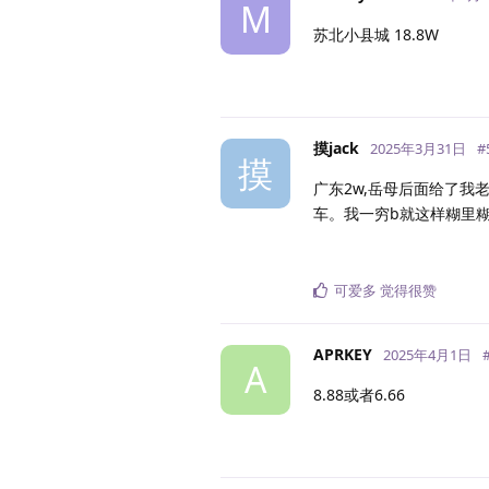
M
苏北小县城 18.8W
摸jack
2025年3月31日
#
摸
广东2w,岳母后面给了我
车。我一穷b就这样糊里
可爱多
觉得很赞
APRKEY
2025年4月1日
A
8.88或者6.66