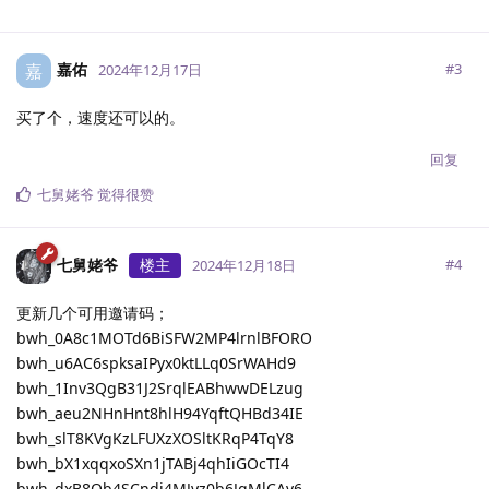
嘉佑
嘉
#
3
2024年12月17日
买了个，速度还可以的。
回复
七舅姥爷
觉得很赞
七舅姥爷
楼主
#
4
2024年12月18日
更新几个可用邀请码；
bwh_0A8c1MOTd6BiSFW2MP4lrnlBFORO
bwh_u6AC6spksaIPyx0ktLLq0SrWAHd9
bwh_1Inv3QgB31J2SrqlEABhwwDELzug
bwh_aeu2NHnHnt8hlH94YqftQHBd34IE
bwh_slT8KVgKzLFUXzXOSltKRqP4TqY8
bwh_bX1xqqxoSXn1jTABj4qhIiGOcTI4
bwh_dxB8Ob4SCndj4MJyz0b6JgMlCAv6