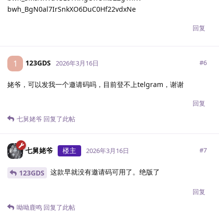
bwh_BgN0al7IrSnkXO6DuC0Hf22vdxNe
回复
123GDS
1
#
6
2026年3月16日
姥爷，可以发我一个邀请码吗，目前登不上telgram，谢谢
回复
七舅姥爷
回复了此帖
七舅姥爷
楼主
#
7
2026年3月16日
这款早就没有邀请码可用了。绝版了
123GDS
回复
呦呦鹿鸣
回复了此帖