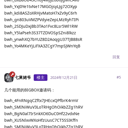
bwh_YxJ0Ye1tvNe17MGOjsyLJg72OXyp
bwh_kdi8ASZoXRHjvMatoH7xZv9yC6rh
bwh_gn803uVMZPVdyieZepLMzRyhTIPi
bwh_2SDJuDxjBb3TAo1Fvc8Lsr5Wl1RW
bwh_Y5laPseh3S37TZDVOSpSZni8lkzz
bwh_ynwhXQ7bYUZ8D2AoqgU37TJB88sR
bwh_Yo4MKeYjLiFXA3ZCgY7mpSJWnYqB
回复
七舅姥爷
楼主
#
5
2024年12月21日
几个能用的BIGBOX邀请码：
bwh_4FnRNgqCZftx7JHEcxQPfbrK4rmV
bwh_SMINiWuV3LoTRHgOhOikbZZg1hRV
bwh_BgN0al7IrSnkXO6DuC0Hf22vdxNe
bwh_XUSNlxvWXoHfzUusC7CT5SSIKffn
bwh_SMINiWuV3LoTRHgOhOikbZZg1hRV