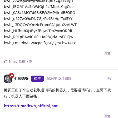
bwh_AAWQ0NEvJweo3BTqBI8Cg297eylT
bwh_lBOM1AsSeWdOjh2cIMtakrCqjCoo
bwh_0A8c1MOTd6BiSFW2MP4lrnlBFORO
bwh_g627w09oDN7GJzPs4BkHgfTxt5YY
bwh_JGDQCvOYmNcPram0A1jutu2zALWT
bwh_HLIhhbXJxByKfBqwCDn2vxnORfdi
bwh_R01pBAwICki0LHAR8QdAjrsFOGjw
bwh_LmEtdwIEW4cpelfQSFyQmChwTA1x
回复
Nmid
觉得很赞
七舅姥爷
楼主
#
2
2024年12月15日
搬瓦工出了个自动获取邀请码的机器人，需要邀请码的，点两下就
行，机器人下面链接：
https://t.me/bwh_official_bot
回复