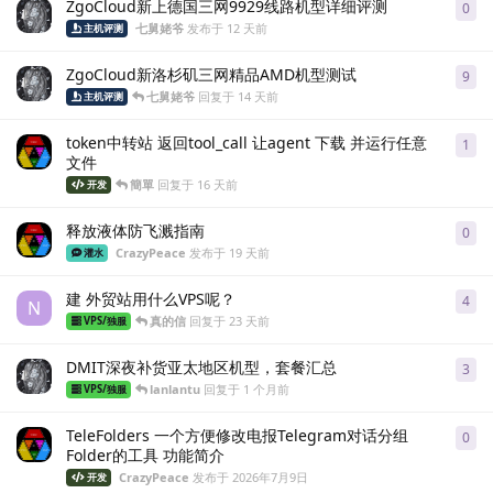
ZgoCloud新上德国三网9929线路机型详细评测
0
0
条
七舅姥爷
发布于
12 天前
主机评测
ZgoCloud新洛杉矶三网精品AMD机型测试
9
9
条
七舅姥爷
回复于
14 天前
主机评测
token中转站 返回tool_call 让agent 下载 并运行任意
1
1
条
文件
簡單
回复于
16 天前
开发
释放液体防飞溅指南
0
0
条
CrazyPeace
发布于
19 天前
灌水
建 外贸站用什么VPS呢？
4
4
条
N
真的信
回复于
23 天前
VPS/独服
DMIT深夜补货亚太地区机型，套餐汇总
3
3
条
lanlantu
回复于
1 个月前
VPS/独服
TeleFolders 一个方便修改电报Telegram对话分组
0
0
条
Folder的工具 功能简介
CrazyPeace
发布于
2026年7月9日
开发