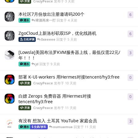
CrazyPeace
发布于
3 天前
开发
本社区7月份放出注册邀请码200个
6
6
条
啤酒再来一打
回复于
4 天前
灌水
ZgoCloud上新洛杉矶双ISP，优化线路机
6
6
条
0xeeeee
回复于
5 天前
主机评测
[Lowsla]美国布法罗KVM服务器上线，最低仅需22元/
3
3
条
年！！！
jd
回复于
9 天前
灌水
部署 K-UI-workers 用Hermes对接tencent/hy3:free
0
0
条
CrazyPeace
发布于
10 天前
开发
白嫖 Zerops 免费容器 用Hermes对接
0
0
条
tencent/hy3:free
CrazyPeace
发布于
11 天前
开发
有没有 想加入 土耳其 YouTube 家庭会员
3
3
条
oumuamua
回复于
11 天前
灌水
交易/拼车