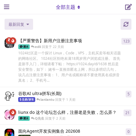
全部主题
最新回复
【严重警告】新用户注册注意事项
123
123
edli
回复于
22 天前
灌水
1024社区是一个探讨 Linux，Code，VPS，主机买卖等相关话题
的网络社区。 1024社区拒绝未满18周岁用户浏览或注册。 首先
是新手入门，详细请看下帖： https://1024.day/d/1638 然后是
安全警告，如下： 姥爷一直推崇匿名上网，所以多唠叨几句，
说几点注册注意事项： 1、用户名或昵称请不要使用真名或拼音
真名； 2、手机号...
谷歌AI ultra拼车(长期)
5
5
条
lanlantu
回复于
1 天前
交易/拼车
liunx do 这个论坛怎么样，注册老是失败，怎么弄？
21
21
Q先生
回复于
2 天前
灌水
面向Agent开发实例集合 202608
0
0
条