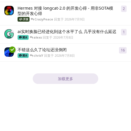
Hermes 对接 longcat-2.0 的开发心得 - 用非SOTA模
2
2
条
型的开发心得
CrazyPeace
回复于
2026年7月9日
开发
ai实时换脸已经进化到这个水平了么 几乎没有什么延迟
1
1
条
alexs
回复于
2026年7月8日
灌水
不错这么久了论坛还没倒闭
16
16
chrisY
回复于
2026年7月8日
灌水
加载更多